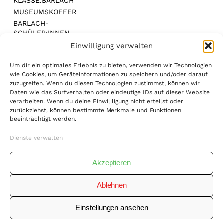
KLASSE.BARLACH
MUSEUMSKOFFER
BARLACH-
SCHÜLER:INNEN-
WETTBEWERB
Einwilligung verwalten
Um dir ein optimales Erlebnis zu bieten, verwenden wir Technologien
wie Cookies, um Geräteinformationen zu speichern und/oder darauf
zuzugreifen. Wenn du diesen Technologien zustimmst, können wir
Daten wie das Surfverhalten oder eindeutige IDs auf dieser Website
MEDIENPARTNER:
verarbeiten. Wenn du deine Einwillligung nicht erteilst oder
zurückziehst, können bestimmte Merkmale und Funktionen
beeinträchtigt werden.
Dienste verwalten
Akzeptieren
DATENSCHUTZ
IMPRESSUM
AGB
|
|
|
Ablehnen
WIDERRUFSBELEHRUNG
COPYRIGHT © 2026
|
ERNST BARLACH STIFTUNG. ALLE RECHTE
Einstellungen ansehen
VORBEHALTEN.