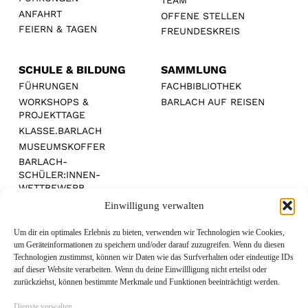
ANFAHRT
OFFENE STELLEN
FEIERN & TAGEN
FREUNDESKREIS
SCHULE & BILDUNG
SAMMLUNG
FÜHRUNGEN
FACHBIBLIOTHEK
WORKSHOPS &
BARLACH AUF REISEN
PROJEKTTAGE
KLASSE.BARLACH
MUSEUMSKOFFER
BARLACH-
SCHÜLER:INNEN-
WETTBEWERB
Einwilligung verwalten
Um dir ein optimales Erlebnis zu bieten, verwenden wir Technologien wie Cookies,
um Geräteinformationen zu speichern und/oder darauf zuzugreifen. Wenn du diesen
Technologien zustimmst, können wir Daten wie das Surfverhalten oder eindeutige IDs
MEDIENPARTNER:
auf dieser Website verarbeiten. Wenn du deine Einwillligung nicht erteilst oder
zurückziehst, können bestimmte Merkmale und Funktionen beeinträchtigt werden.
Dienste verwalten