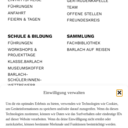
GERTRUDENKAPELLE
FÜHRUNGEN
TEAM
ANFAHRT
OFFENE STELLEN
FEIERN & TAGEN
FREUNDESKREIS
SCHULE & BILDUNG
SAMMLUNG
FÜHRUNGEN
FACHBIBLIOTHEK
WORKSHOPS &
BARLACH AUF REISEN
PROJEKTTAGE
KLASSE.BARLACH
MUSEUMSKOFFER
BARLACH-
SCHÜLER:INNEN-
WETTBEWERB
Einwilligung verwalten
Um dir ein optimales Erlebnis zu bieten, verwenden wir Technologien wie Cookies,
um Geräteinformationen zu speichern und/oder darauf zuzugreifen. Wenn du diesen
Technologien zustimmst, können wir Daten wie das Surfverhalten oder eindeutige IDs
MEDIENPARTNER:
auf dieser Website verarbeiten. Wenn du deine Einwillligung nicht erteilst oder
zurückziehst, können bestimmte Merkmale und Funktionen beeinträchtigt werden.