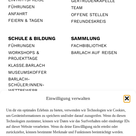
GERTRUDENKAPELLE
FÜHRUNGEN
TEAM
ANFAHRT
OFFENE STELLEN
FEIERN & TAGEN
FREUNDESKREIS
SCHULE & BILDUNG
SAMMLUNG
FÜHRUNGEN
FACHBIBLIOTHEK
WORKSHOPS &
BARLACH AUF REISEN
PROJEKTTAGE
KLASSE.BARLACH
MUSEUMSKOFFER
BARLACH-
SCHÜLER:INNEN-
WETTBEWERB
Einwilligung verwalten
Um dir ein optimales Erlebnis zu bieten, verwenden wir Technologien wie Cookies,
um Geräteinformationen zu speichern und/oder darauf zuzugreifen. Wenn du diesen
Technologien zustimmst, können wir Daten wie das Surfverhalten oder eindeutige IDs
MEDIENPARTNER:
auf dieser Website verarbeiten. Wenn du deine Einwillligung nicht erteilst oder
zurückziehst, können bestimmte Merkmale und Funktionen beeinträchtigt werden.