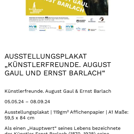
AUSSTELLUNGSPLAKAT
„KÜNSTLERFREUNDE. AUGUST
GAUL UND ERNST BARLACH“
Künstlerfreunde. August Gaul & Ernst Barlach
05.05.24 – 08.09.24
Ausstellungsplakat | 119gm² Affichenpapier | A1 Maße:
59,5 x 84 cm
Als einen „Hauptwert“ seines Lebens bezeichnete
der Künstler Ernst Barlach (1870–1938) seine