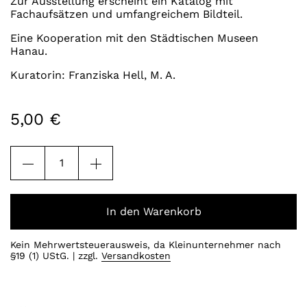
Zur Ausstellung erscheint ein Katalog mit
Fachaufsätzen und umfangreichem Bildteil.
Eine Kooperation mit den Städtischen Museen
Hanau.
Kuratorin: Franziska Hell, M. A.
5,00
€
Ausstellungsplakat
"Künstlerfreunde.
August
Gaul
und
In den Warenkorb
Ernst
Barlach"
Menge
Kein Mehrwertsteuerausweis, da Kleinunternehmer nach
§19 (1) UStG.
zzgl.
Versandkosten