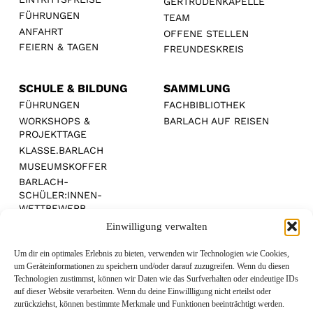
GERTRUDENKAPELLE
FÜHRUNGEN
TEAM
ANFAHRT
OFFENE STELLEN
FEIERN & TAGEN
FREUNDESKREIS
SCHULE & BILDUNG
SAMMLUNG
FÜHRUNGEN
FACHBIBLIOTHEK
WORKSHOPS &
BARLACH AUF REISEN
PROJEKTTAGE
KLASSE.BARLACH
MUSEUMSKOFFER
BARLACH-
SCHÜLER:INNEN-
WETTBEWERB
Einwilligung verwalten
Um dir ein optimales Erlebnis zu bieten, verwenden wir Technologien wie Cookies,
um Geräteinformationen zu speichern und/oder darauf zuzugreifen. Wenn du diesen
Technologien zustimmst, können wir Daten wie das Surfverhalten oder eindeutige IDs
MEDIENPARTNER:
auf dieser Website verarbeiten. Wenn du deine Einwillligung nicht erteilst oder
zurückziehst, können bestimmte Merkmale und Funktionen beeinträchtigt werden.