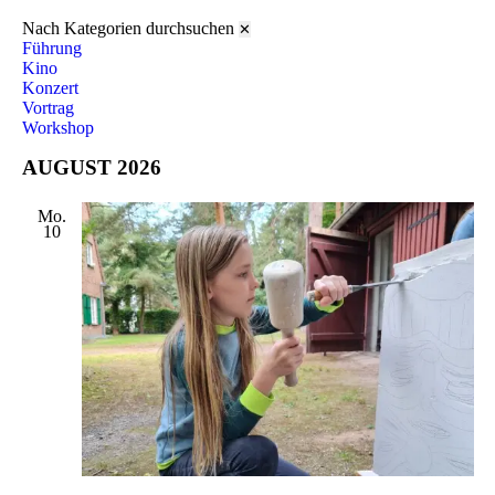
ANSIC
Nach Kategorien durchsuchen
✕
NAVIG
Führung
Kino
Konzert
Vortrag
Workshop
AUGUST 2026
Mo.
10