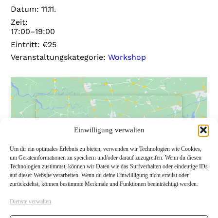
Datum:
11.11.
Zeit:
17:00–19:00
Eintritt:
€25
Veranstaltungskategorie:
Workshop
Klicke auf "Ich stimme zu", um Google
Klicke auf "Ich stimme zu", um Google
Einwilligung verwalten
maps zu aktivieren
maps zu aktivieren
Um dir ein optimales Erlebnis zu bieten, verwenden wir Technologien wie Cookies,
Datenschutzerklärung
Datenschutzerklärung
um Geräteinformationen zu speichern und/oder darauf zuzugreifen. Wenn du diesen
Technologien zustimmst, können wir Daten wie das Surfverhalten oder eindeutige IDs
Ich stimme zu
Ich stimme zu
auf dieser Website verarbeiten. Wenn du deine Einwillligung nicht erteilst oder
zurückziehst, können bestimmte Merkmale und Funktionen beeinträchtigt werden.
Dienste verwalten